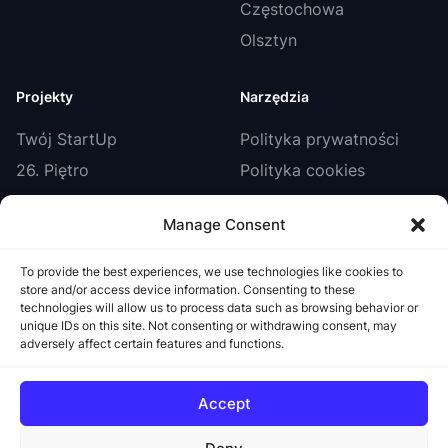
Częstochowa
Olsztyn
Projekty
Narzędzia
Twój StartUp
Polityka prywatności
26. Piętro
Polityka cookies
Smart Biznes
Regulamin
Manage Consent
IT Zone
Portal sygnalisty
StartUp Booster
To provide the best experiences, we use technologies like cookies to
store and/or access device information. Consenting to these
Twoja Szkoła
technologies will allow us to process data such as browsing behavior or
unique IDs on this site. Not consenting or withdrawing consent, may
adversely affect certain features and functions.
Accept