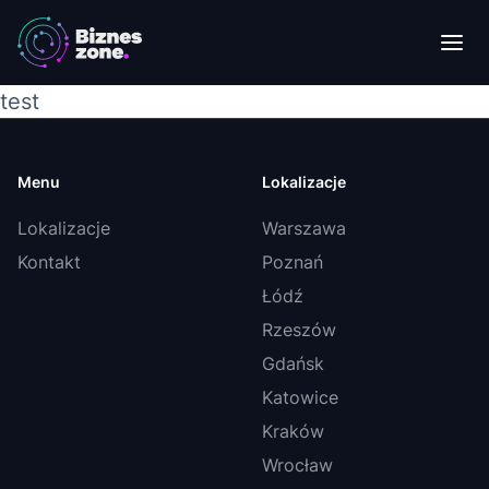
test
Menu
Lokalizacje
Lokalizacje
Warszawa
Kontakt
Poznań
Łódź
Rzeszów
Gdańsk
Katowice
Kraków
Wrocław