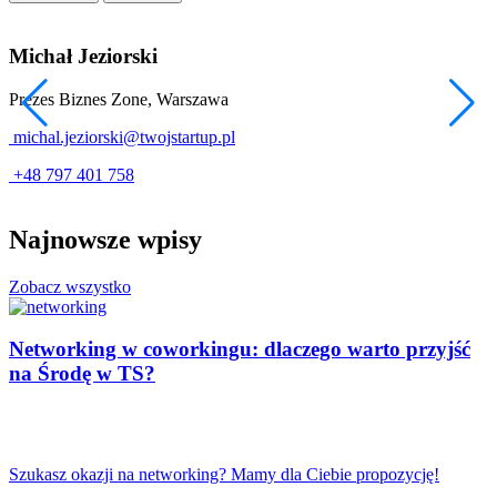
Michał Jeziorski
Prezes Biznes Zone, Warszawa
D
michal.jeziorski@twojstartup.pl
1
+48 797 401 758
Najnowsze wpisy
Zobacz wszystko
Networking w coworkingu: dlaczego warto przyjść
na Środę w TS?
Szukasz okazji na networking? Mamy dla Ciebie propozycję!