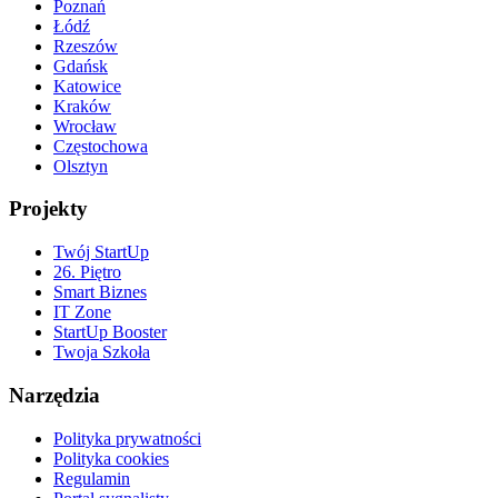
Poznań
Łódź
Rzeszów
Gdańsk
Katowice
Kraków
Wrocław
Częstochowa
Olsztyn
Projekty
Twój StartUp
26. Piętro
Smart Biznes
IT Zone
StartUp Booster
Twoja Szkoła
Narzędzia
Polityka prywatności
Polityka cookies
Regulamin