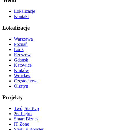
Menu
Lokalizacje
Kontakt
Lokalizacje
Warszawa
Poznań
Łódź
Rzeszów
Gdańsk
Katowice
Kraków
Wrocław
Częstochowa
Olsztyn
Projekty
Twój StartUp
26. Piętro
Smart Biznes
IT Zone
StartUp Booster