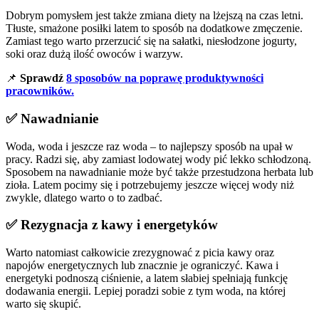
Dobrym pomysłem jest także zmiana diety na lżejszą na czas letni.
Tłuste, smażone posiłki latem to sposób na dodatkowe zmęczenie.
Zamiast tego warto przerzucić się na sałatki, niesłodzone jogurty,
soki oraz dużą ilość owoców i warzyw.
📌
Sprawdź
8 sposobów na poprawę produktywności
pracowników.
✅ Nawadnianie
Woda, woda i jeszcze raz woda – to najlepszy sposób na upał w
pracy. Radzi się, aby zamiast lodowatej wody pić lekko schłodzoną.
Sposobem na nawadnianie może być także przestudzona herbata lub
zioła. Latem pocimy się i potrzebujemy jeszcze więcej wody niż
zwykle, dlatego warto o to zadbać.
✅ Rezygnacja z kawy i energetyków
Warto natomiast całkowicie zrezygnować z picia kawy oraz
napojów energetycznych lub znacznie je ograniczyć. Kawa i
energetyki podnoszą ciśnienie, a latem słabiej spełniają funkcję
dodawania energii. Lepiej poradzi sobie z tym woda, na której
warto się skupić.