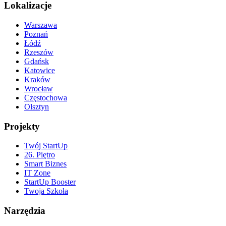
Lokalizacje
Warszawa
Poznań
Łódź
Rzeszów
Gdańsk
Katowice
Kraków
Wrocław
Częstochowa
Olsztyn
Projekty
Twój StartUp
26. Piętro
Smart Biznes
IT Zone
StartUp Booster
Twoja Szkoła
Narzędzia