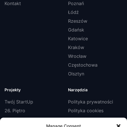
Kontakt
Poznań
Łódź
Rzeszów
Gdańsk
Katowice
Kraków
Wrocław
Częstochowa
Olsztyn
Projekty
Narzędzia
Twój StartUp
Polityka prywatności
26. Piętro
Polityka cookies
Smart Biznes
Regulamin
Manage Consent