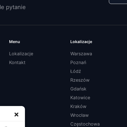
e pytanie
Menu
Lokalizacje
Lokalizacje
Warszawa
Kontakt
Poznań
Łódź
Rzeszów
Gdańsk
Katowice
Kraków
Wrocław
Częstochowa