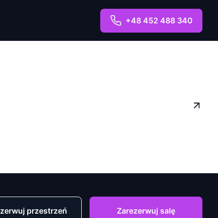
+48 452 488 340
zerwuj przestrzeń
Zarezerwuj salę