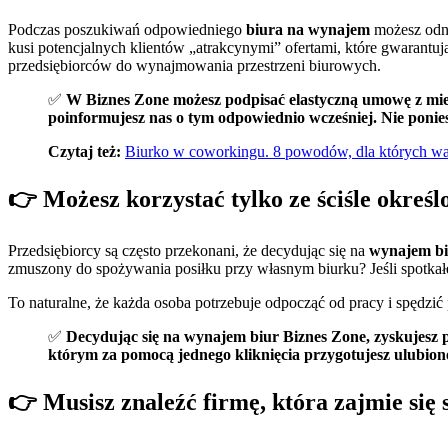
Podczas poszukiwań odpowiedniego
biura na wynajem
możesz odni
kusi potencjalnych klientów „atrakcynymi” ofertami, które gwarantuj
przedsiębiorców do wynajmowania przestrzeni biurowych.
✅
W Biznes Zone możesz podpisać elastyczną umowę z mies
poinformujesz nas o tym odpowiednio wcześniej. Nie ponie
Czytaj też:
Biurko w coworkingu. 8 powodów, dla których wa
👉 Możesz korzystać tylko ze ściśle określ
Przedsiębiorcy są często przekonani, że decydując się na
wynajem b
zmuszony do spożywania posiłku przy własnym biurku? Jeśli spotkałeś
To naturalne, że każda osoba potrzebuje odpocząć od pracy i spędzić 
✅
Decydując się na wynajem biur Biznes Zone, zyskujesz p
którym za pomocą jednego kliknięcia przygotujesz ulubion
👉 Musisz znaleźć firmę, która zajmie się