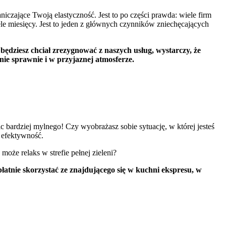
zające Twoją elastyczność. Jest to po części prawda: wiele firm
ele miesięcy. Jest to jeden z głównych czynników zniechęcających
dziesz chciał zrezygnować z naszych usług, wystarczy, że
ie sprawnie i w przyjaznej atmosferze.
Nic bardziej mylnego! Czy wyobrażasz sobie sytuację, w której jesteś
i efektywność.
oże relaks w strefie pełnej zieleni?
atnie skorzystać ze znajdującego się w kuchni ekspresu, w