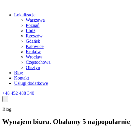
Lokalizacje
Warszawa
Poznań
Łódź
Rzeszów
Gdańsk
Katowice
Kraków
Wrocław
Częstochowa
Olsztyn
Blog
Kontakt
Usługi dodatkowe
+48 452 488 340
Blog
Wynajem biura. Obalamy 5 najpopularnie