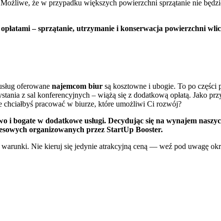
 Możliwe, że w przypadku większych powierzchni sprzątanie nie będzi
opłatami – sprzątanie, utrzymanie i konserwacja powierzchni wlic
 usług oferowane
najemcom biur
są kosztowne i ubogie. To po części
tania z sal konferencyjnych – wiążą się z dodatkową opłatą. Jako prz
 chciałbyś pracować w biurze, które umożliwi Ci rozwój?
o i bogate w dodatkowe usługi. Decydując się na wynajem naszych 
znesowych organizowanych przez StartUp Booster.
arunki. Nie kieruj się jedynie atrakcyjną ceną — weź pod uwagę okre