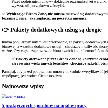
Przed podpisaniem umowy dokładnie przeanalizuj jej warunki.
wyższa, niż początkowo założyłeś.
✅
Wybierając Biznes Zone, nie musisz martwić się dodatkowymi 
tożsama z ceną, jaką zapłacisz na początku miesiąca.
👉 Pakiety dodatkowych usług są drogie
Innym popularnym mitem jest przekonanie, że pakiety dodatkowych
biurowej, a wszelkie dodatkowe usługi – chociażby możliwość skorzys
ważne. Czy często zapraszasz do biura swoich kontrahentów? A może
✅
Pakiety oferowane przez Biznes Zone są korzystne cenow
ale również wielu innych benefitów, chociażby szkoleń bi
Pamiętaj, aby przed podpisaniem umowy dokładnie zweryfikować jej w
współpracę, jest wobec Ciebie uczciwa.
Najnowsze wpisy
5 praktycznych sposobów na upał w pracy