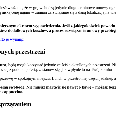
eść wrażenie, że w grę wchodzą jedynie długoterminowe umowy ogranic
ą niską cenę najmu w zamian za związanie się z daną lokalizacją na wi
ięcznym okresem wypowiedzenia. Jeśli z jakiegokolwiek powodu bę
siesz dodatkowych kosztów, a proces rozwiązania umowy przebiegn
rto je wynająć
onych przestrzeni
iura
, będą mogli korzystać jedynie ze ściśle określonych przestrzeni. 
 się z podobną ofertą, zastanów się, jak wpłynie to na Twój komfort 
przerwę w spokojnym miejscu. Lunch w przestronnej części jadalnej, a m
ełną swobodę. Nie musisz martwić się nawet o kawę – możesz bezpł
e cappuccino.
 sprzątaniem