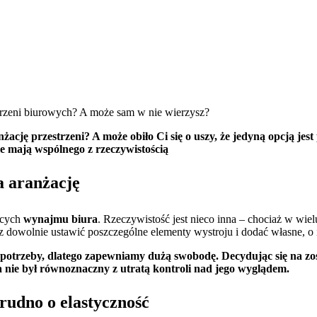
trzeni biurowych? A może sam w nie wierzysz?
anżację przestrzeni? A może obiło Ci się o uszy, że jedyną opcją 
e mają wspólnego z rzeczywistością
a aranżację
ących
wynajmu biura
. Rzeczywistość jest nieco inna – chociaż w wie
sz dowolnie ustawić poszczególne elementy wystroju i dodać własne, o
 potrzeby, dlatego zapewniamy dużą swobodę. Decydując się na z
nie był równoznaczny z utratą kontroli nad jego wyglądem.
udno o elastyczność