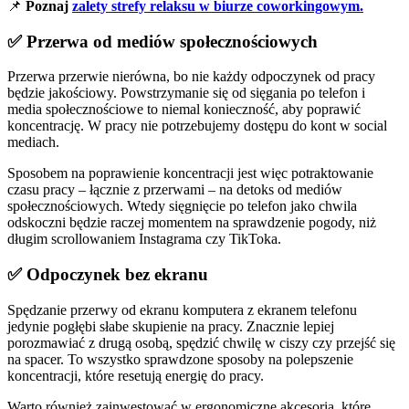
📌
Poznaj
zalety strefy relaksu w biurze coworkingowym.
✅ Przerwa od mediów społecznościowych
Przerwa przerwie nierówna, bo nie każdy odpoczynek od pracy
będzie jakościowy. Powstrzymanie się od sięgania po telefon i
media społecznościowe to niemal konieczność, aby poprawić
koncentrację. W pracy nie potrzebujemy dostępu do kont w social
mediach.
Sposobem na poprawienie koncentracji jest więc potraktowanie
czasu pracy – łącznie z przerwami – na detoks od mediów
społecznościowych. Wtedy sięgnięcie po telefon jako chwila
odskoczni będzie raczej momentem na sprawdzenie pogody, niż
długim scrollowaniem Instagrama czy TikToka.
✅ Odpoczynek bez ekranu
Spędzanie przerwy od ekranu komputera z ekranem telefonu
jedynie pogłębi słabe skupienie na pracy. Znacznie lepiej
porozmawiać z drugą osobą, spędzić chwilę w ciszy czy przejść się
na spacer. To wszystko sprawdzone sposoby na polepszenie
koncentracji, które resetują energię do pracy.
Warto również zainwestować w ergonomiczne akcesoria, które