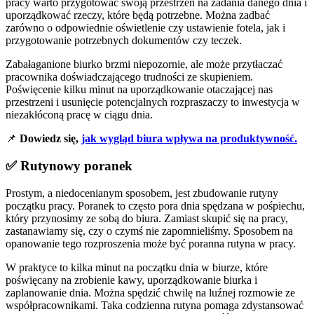
pracy warto przygotować swoją przestrzeń na zadania danego dnia i
uporządkować rzeczy, które będą potrzebne. Można zadbać
zarówno o odpowiednie oświetlenie czy ustawienie fotela, jak i
przygotowanie potrzebnych dokumentów czy teczek.
Zabałaganione biurko brzmi niepozornie, ale może przytłaczać
pracownika doświadczającego trudności ze skupieniem.
Poświęcenie kilku minut na uporządkowanie otaczającej nas
przestrzeni i usunięcie potencjalnych rozpraszaczy to inwestycja w
niezakłóconą pracę w ciągu dnia.
📌
Dowiedz się,
jak wygląd biura wpływa na produktywność.
✅ Rutynowy poranek
Prostym, a niedocenianym sposobem, jest zbudowanie rutyny
początku pracy. Poranek to często pora dnia spędzana w pośpiechu,
który przynosimy ze sobą do biura. Zamiast skupić się na pracy,
zastanawiamy się, czy o czymś nie zapomnieliśmy. Sposobem na
opanowanie tego rozproszenia może być poranna rutyna w pracy.
W praktyce to kilka minut na początku dnia w biurze, które
poświęcany na zrobienie kawy, uporządkowanie biurka i
zaplanowanie dnia. Można spędzić chwilę na luźnej rozmowie ze
współpracownikami. Taka codzienna rutyna pomaga zdystansować