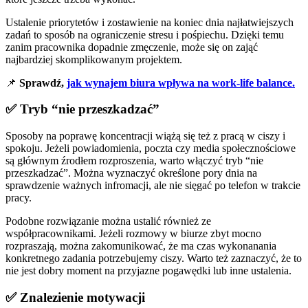
Ustalenie priorytetów i zostawienie na koniec dnia najłatwiejszych
zadań to sposób na ograniczenie stresu i pośpiechu. Dzięki temu
zanim pracownika dopadnie zmęczenie, może się on zająć
najbardziej skomplikowanym projektem.
📌
Sprawdź,
jak wynajem biura wpływa na work-life balance.
✅ Tryb “nie przeszkadzać”
Sposoby na poprawę koncentracji wiążą się też z pracą w ciszy i
spokoju. Jeżeli powiadomienia, poczta czy media społecznościowe
są głównym źrodłem rozproszenia, warto włączyć tryb “nie
przeszkadzać”. Można wyznaczyć określone pory dnia na
sprawdzenie ważnych infromacji, ale nie sięgać po telefon w trakcie
pracy.
Podobne rozwiązanie można ustalić również ze
współpracownikami. Jeżeli rozmowy w biurze zbyt mocno
rozpraszają, można zakomunikować, że ma czas wykonanania
konkretnego zadania potrzebujemy ciszy. Warto też zaznaczyć, że to
nie jest dobry moment na przyjazne pogawędki lub inne ustalenia.
✅ Znalezienie motywacji