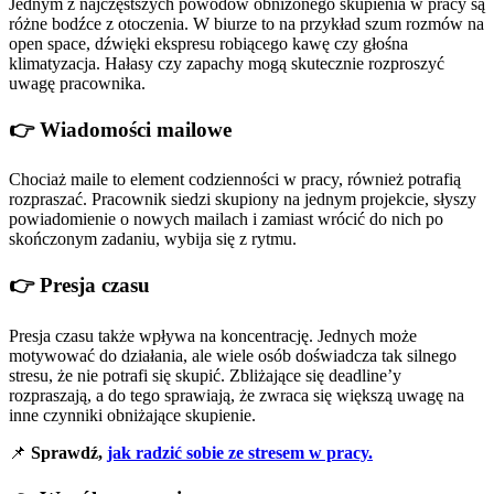
Jednym z najczęstszych powodów obniżonego skupienia w pracy są
różne bodźce z otoczenia. W biurze to na przykład szum rozmów na
open space, dźwięki ekspresu robiącego kawę czy głośna
klimatyzacja. Hałasy czy zapachy mogą skutecznie rozproszyć
uwagę pracownika.
👉 Wiadomości mailowe
Chociaż maile to element codzienności w pracy, również potrafią
rozpraszać. Pracownik siedzi skupiony na jednym projekcie, słyszy
powiadomienie o nowych mailach i zamiast wrócić do nich po
skończonym zadaniu, wybija się z rytmu.
👉 Presja czasu
Presja czasu także wpływa na koncentrację. Jednych może
motywować do działania, ale wiele osób doświadcza tak silnego
stresu, że nie potrafi się skupić. Zbliżające się deadline’y
rozpraszają, a do tego sprawiają, że zwraca się większą uwagę na
inne czynniki obniżające skupienie.
📌
Sprawdź,
jak radzić sobie ze stresem w pracy.