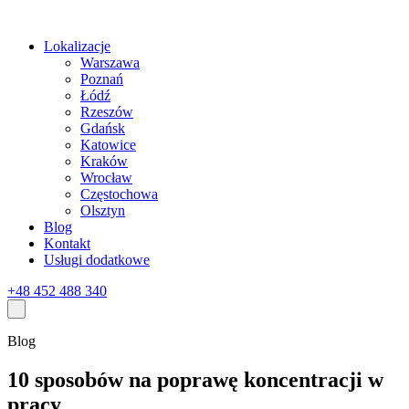
Lokalizacje
Warszawa
Poznań
Łódź
Rzeszów
Gdańsk
Katowice
Kraków
Wrocław
Częstochowa
Olsztyn
Blog
Kontakt
Usługi dodatkowe
+48 452 488 340
Blog
10 sposobów na poprawę koncentracji w
pracy