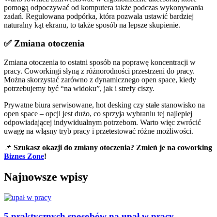
pomogą odpoczywać od komputera także podczas wykonywania
zadań. Regulowana podpórka, która pozwala ustawić bardziej
naturalny kąt ekranu, to także sposób na lepsze skupienie.
✅ Zmiana otoczenia
Zmiana otoczenia to ostatni sposób na poprawę koncentracji w
pracy. Coworkingi słyną z różnorodności przestrzeni do pracy.
Można skorzystać zarówno z dynamicznego open space, kiedy
potrzebujemy być “na widoku”, jak i strefy ciszy.
Prywatne biura serwisowane, hot desking czy stałe stanowisko na
open space – opcji jest dużo, co sprzyja wybraniu tej najlepiej
odpowiadającej indywidualnym potrzebom. Warto więc zwrócić
uwagę na włąsny tryb pracy i przetestować różne możliwości.
📌
Szukasz okazji do zmiany otoczenia? Zmień je na coworking
Biznes Zone
!
Najnowsze wpisy
5 praktycznych sposobów na upał w pracy