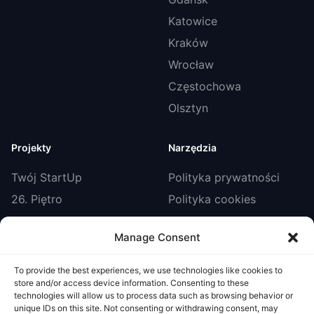
Katowice
Kraków
Wrocław
Częstochowa
Olsztyn
Projekty
Narzędzia
Twój StartUp
Polityka prywatności
26. Piętro
Polityka cookies
Smart Biznes
Regulamin
Manage Consent
IT Zone
Portal sygnalisty
StartUp Booster
To provide the best experiences, we use technologies like cookies to
store and/or access device information. Consenting to these
Twoja Szkoła
technologies will allow us to process data such as browsing behavior or
unique IDs on this site. Not consenting or withdrawing consent, may