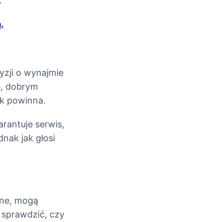
.
.
yzji o wynajmie
we, dobrym
ak powinna.
rantuje serwis,
dnak jak głosi
jne, mogą
 sprawdzić, czy