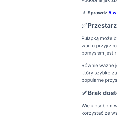
Podobnie jak zb
📌
Sprawdź
5 w
✅ Przestarz
Pułapką może by
warto przyjrzeć 
pomysłem jest r
Równie ważne je
który szybko zar
popularne przy
✅ Brak dos
Wielu osobom wy
korzystać ze w