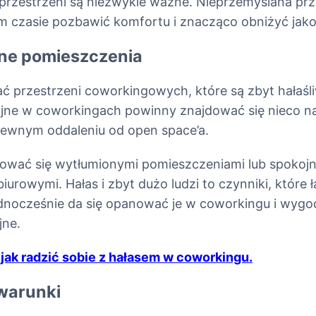
przestrzeni są niezwykle ważne. Nieprzemyślana prz
im czasie pozbawić komfortu i znacząco obniżyć jako
one pomieszczenia
ać przestrzeni coworkingowych, które są zbyt hałaśli
yjne w coworkingach powinny znajdować się nieco n
pewnym oddaleniu od open space’a.
ować się wytłumionymi pomieszczeniami lub spokojn
biurowymi. Hałas i zbyt dużo ludzi to czynniki, które
dnocześnie da się opanować je w coworkingu i wygo
jne.
,
jak radzić sobie z hałasem w coworkingu.
warunki