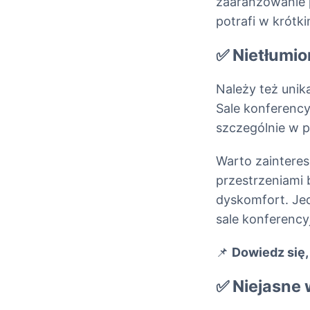
zaaranżowanie 
potrafi w krótk
✅ Nietłumi
Należy też unik
Sale konferenc
szczególnie w 
Warto zainteres
przestrzeniami 
dyskomfort. Je
sale konferency
📌
Dowiedz się
✅ Niejasne 