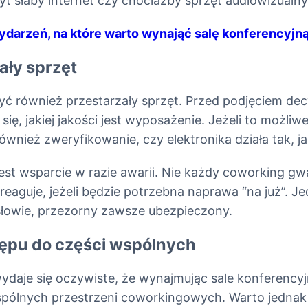
yt słaby internet czy chociażby sprzęt audiowizualny
ydarzeń, na które warto wynająć salę konferencyjną
ały sprzęt
ć również przestarzały sprzęt. Przed podjęciem dec
się, jakiej jakości jest wyposażenie. Jeżeli to możli
ównież zweryfikowanie, czy elektronika działa tak, j
st wsparcie w razie awarii. Nie każdy coworking gwa
eaguje, jeżeli będzie potrzebna naprawa “na już”. Je
słowie, przezorny zawsze ubezpieczony.
tępu do części wspólnych
daje się oczywiste, że wynajmując sale konferency
spólnych przestrzeni coworkingowych. Warto jednak