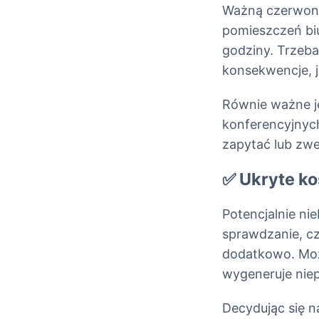
Ważną czerwoną 
pomieszczeń bi
godziny. Trzeba
konsekwencje, je
Równie ważne je
konferencyjnych
zapytać lub zwe
✅ Ukryte ko
Potencjalnie ni
sprawdzanie, cz
dodatkowo. Moż
wygeneruje niep
Decydując się 