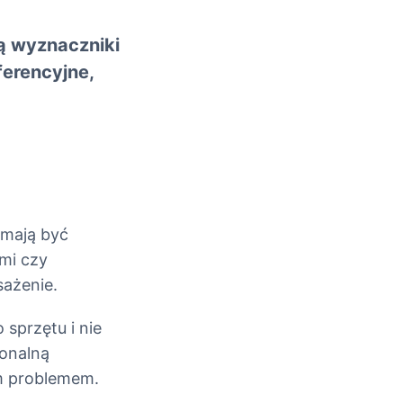
ą wyznaczniki
ferencyjne,
 mają być
mi czy
ażenie.
 sprzętu i nie
jonalną
ym problemem.