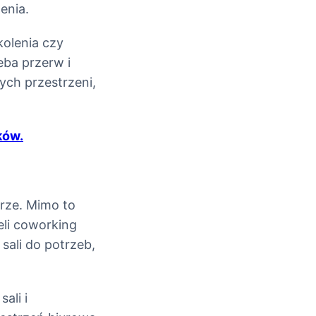
enia.
olenia czy
eba przerw i
ych przestrzeni,
ków.
rze. Mimo to
li coworking
sali do potrzeb,
ali i