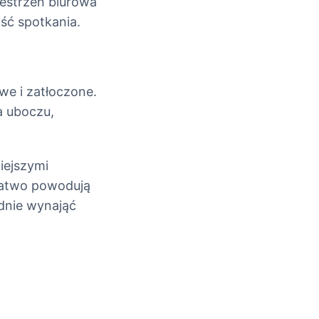
estrzeń biurowa
ść spotkania.
we i zatłoczone.
a uboczu,
iejszymi
 łatwo powodują
dnie wynająć