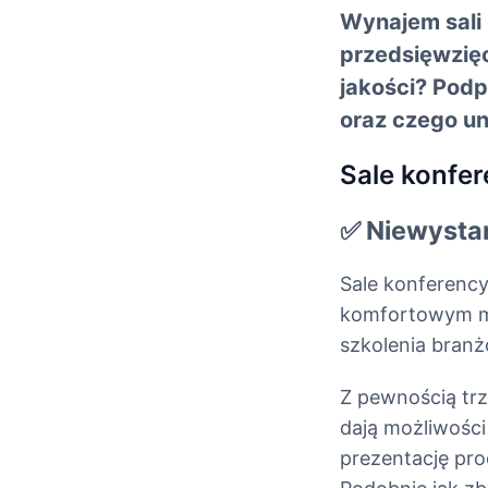
Wynajem sali 
przedsięwzięc
jakości? Podp
oraz czego un
Sale konfer
✅ Niewysta
Sale konferency
komfortowym mi
szkolenia bran
Z pewnością trz
dają możliwości
prezentację pro