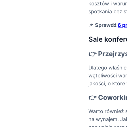
kosztów i waru
spotkania bez st
📌
Sprawdź
6 p
Sale konfer
👉 Przejrz
Dlatego właśni
wątpliwości war
jakości, o które
👉 Coworki
Warto również s
na wynajem. Jak