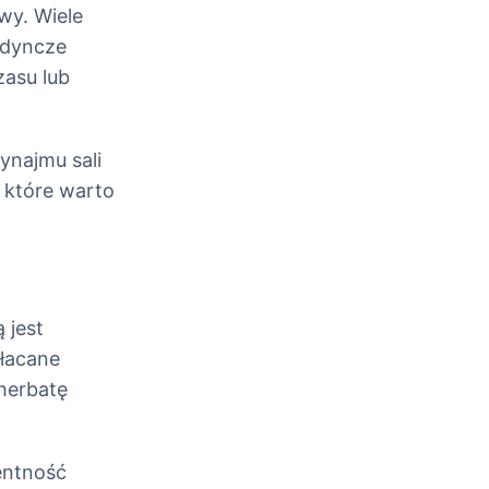
wy. Wiele
edyncze
zasu lub
ynajmu sali
 które warto
 jest
płacane
herbatę
entność