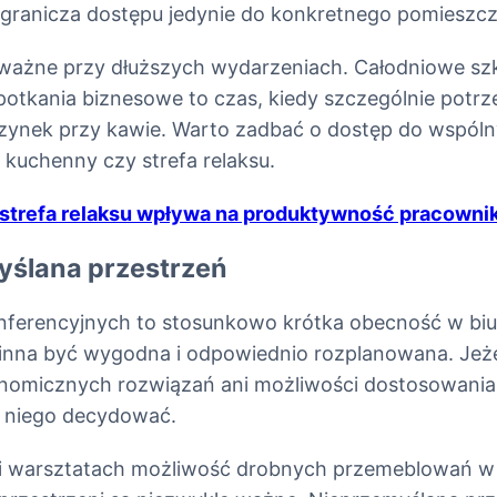
granicza dostępu jedynie do konkretnego pomieszcz
 ważne przy dłuższych wydarzeniach. Całodniowe szk
potkania biznesowe to czas, kiedy szczególnie potrz
zynek przy kawie. Warto zadbać o dostęp do wspóln
s kuchenny czy strefa relaksu.
 strefa relaksu wpływa na produktywność pracowni
yślana przestrzeń
nferencyjnych to stosunkowo krótka obecność w biu
inna być wygodna i odpowiednio rozplanowana. Jeże
onomicznych rozwiązań ani możliwości dostosowania 
a niego decydować.
i warsztatach możliwość drobnych przemeblowań w s